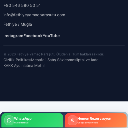
+90 546 580 50 51
info@fethiyeyamacparasutu.com
Fethiye / Muğla
Instagram
Facebook
YouTube
© 2026 Fethiye Yamaç Paraşütü Ölüdeniz. Tüm hakları saklıdır.
Gizlilik Politikası
Mesafeli Satış Sözleşmesi
İptal ve İade
KVKK Aydınlatma Metni
WhatsApp
Hemen Rezervasyon
Hızlı destek al
Uçuşu şimdi incele