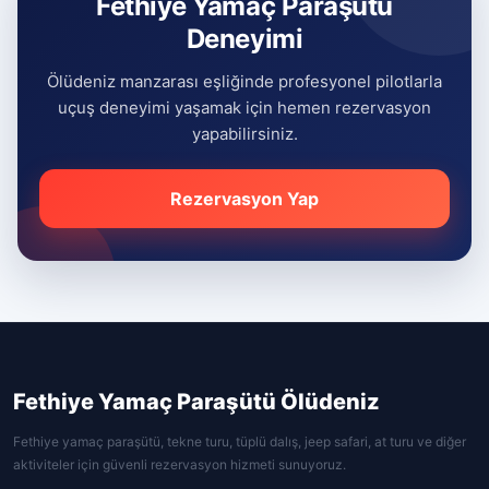
Fethiye Yamaç Paraşütü
Deneyimi
Ölüdeniz manzarası eşliğinde profesyonel pilotlarla
uçuş deneyimi yaşamak için hemen rezervasyon
yapabilirsiniz.
Rezervasyon Yap
Fethiye Yamaç Paraşütü Ölüdeniz
Fethiye yamaç paraşütü, tekne turu, tüplü dalış, jeep safari, at turu ve diğer
aktiviteler için güvenli rezervasyon hizmeti sunuyoruz.