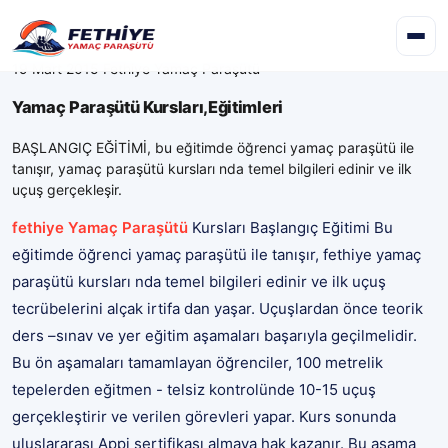
✕
19 Mart 2015
Fethiye Yamaç Paraşütü
Yamaç Paraşütü Kursları,Eğitimleri
BAŞLANGIÇ EĞİTİMİ, bu eğitimde öğrenci yamaç paraşütü ile
tanışır, yamaç paraşütü kursları nda temel bilgileri edinir ve ilk
uçuş gerçekleşir.
fethiye Yamaç Paraşütü
Kursları Başlangıç Eğitimi Bu
eğitimde öğrenci yamaç paraşütü ile tanışır, fethiye yamaç
paraşütü kursları nda temel bilgileri edinir ve ilk uçuş
tecrübelerini alçak irtifa dan yaşar. Uçuşlardan önce teorik
ders –sınav ve yer eğitim aşamaları başarıyla geçilmelidir.
Bu ön aşamaları tamamlayan öğrenciler, 100 metrelik
tepelerden eğitmen - telsiz kontrolünde 10-15 uçuş
gerçekleştirir ve verilen görevleri yapar. Kurs sonunda
uluslararası Appi sertifikası almaya hak kazanır. Bu aşama