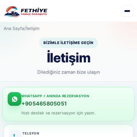
✕
Ana Sayfa
/
İletişim
BIZIMLE İLETIŞIME GEÇIN
İletişim
Dilediğiniz zaman bize ulaşın
WHATSAPP ⚡ ANINDA REZERVASYON
+905465805051
Hızlı destek ve rezervasyon için yazın.
TELEFON