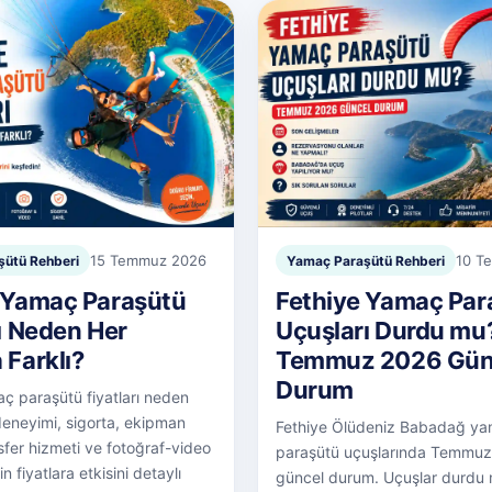
15 Temmuz 2026
10 T
ütü Rehberi
Yamaç Paraşütü Rehberi
 Yamaç Paraşütü
Fethiye Yamaç Par
rı Neden Her
Uçuşları Durdu mu
 Farklı?
Temmuz 2026 Gün
Durum
ç paraşütü fiyatları neden
 deneyimi, sigorta, ekipman
Fethiye Ölüdeniz Babadağ y
nsfer hizmeti ve fotoğraf-video
paraşütü uçuşlarında Temmu
n fiyatlara etkisini detaylı
güncel durum. Uçuşlar durdu 