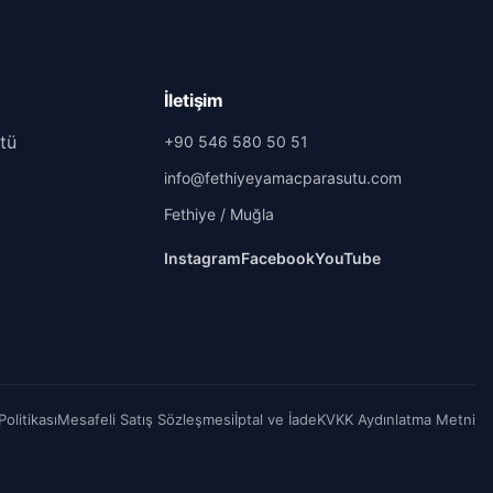
İletişim
tü
+90 546 580 50 51
info@fethiyeyamacparasutu.com
Fethiye / Muğla
Instagram
Facebook
YouTube
 Politikası
Mesafeli Satış Sözleşmesi
İptal ve İade
KVKK Aydınlatma Metni