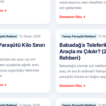
nin.
rezervasyonu olan misafirler 
son gelişmeler.
ku →
Devamını Oku →
12 Nisan 2026
12 N
ütü Rehberi
Yamaç Paraşütü Rehberi
araşütü Kilo Sınırı
Babadağ’a Teleferi
Araçla mı Çıkılır? 
Rehberi)
ünde kilo sınırı var mı?
m uçuşlarda ağırlık sınırı,
Babadağ’a çıkmak için telefer
 uçuş uygunluğu hakkında
araç mı tercih edilmeli? Fethi
r.
paraşütü öncesi en doğru seçi
ku →
Devamını Oku →
11 Nisan 2026
11 N
ütü Rehberi
Yamaç Paraşütü Rehberi