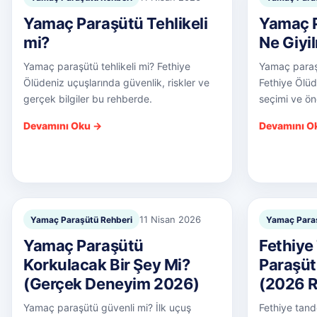
Yamaç Paraşütü Tehlikeli
Yamaç 
mi?
Ne Giyi
Yamaç paraşütü tehlikeli mi? Fethiye
Yamaç paraş
Ölüdeniz uçuşlarında güvenlik, riskler ve
Fethiye Ölüd
gerçek bilgiler bu rehberde.
seçimi ve ön
Devamını Oku →
Devamını O
11 Nisan 2026
Yamaç Paraşütü Rehberi
Yamaç Paraş
Yamaç Paraşütü
Fethiy
Korkulacak Bir Şey Mi?
Paraşütü
(Gerçek Deneyim 2026)
(2026 R
Yamaç paraşütü güvenli mi? İlk uçuş
Fethiye tan