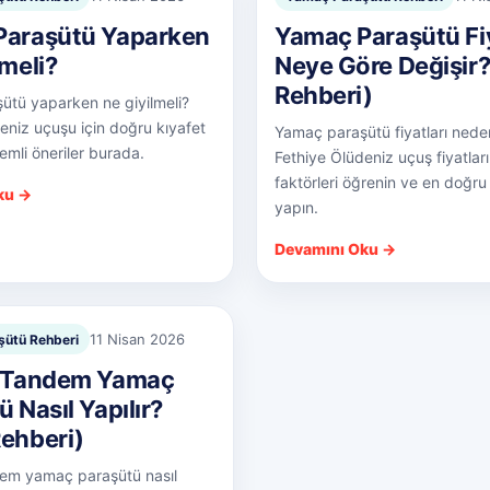
Paraşütü Yaparken
Yamaç Paraşütü Fiy
lmeli?
Neye Göre Değişir
Rehberi)
ütü yaparken ne giyilmeli?
eniz uçuşu için doğru kıyafet
Yamaç paraşütü fiyatları nede
emli öneriler burada.
Fethiye Ölüdeniz uçuş fiyatları
faktörleri öğrenin ve en doğru
ku →
yapın.
Devamını Oku →
11 Nisan 2026
ütü Rehberi
e Tandem Yamaç
 Nasıl Yapılır?
ehberi)
dem yamaç paraşütü nasıl