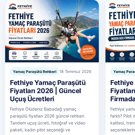
18 Temmuz 2026
Yamaç Paraşütü Rehberi
Yamaç Paraş
Fethiye Yamaç Paraşütü
Fethiye
Fiyatları 2026 | Güncel
Fiyatla
Uçuş Ücretleri
Firmada
Fethiye Ölüdeniz Babadağ yamaç
Fethiye yama
paraşütü fiyatları 2026 güncel rehberi.
farklı? Pilot
Tandem uçuş ücreti, fotoğraf ve video
kalitesi, tra
paketi, kadın pilot seçeneği ve
seçeneklerini