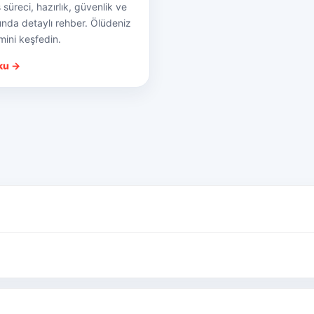
 süreci, hazırlık, güvenlik ve
kında detaylı rehber. Ölüdeniz
ini keşfedin.
ku →