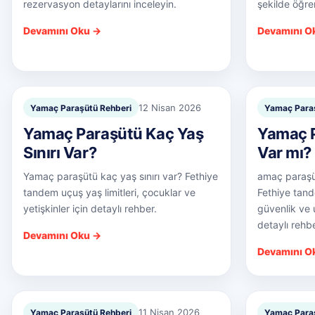
rezervasyon detaylarını inceleyin.
şekilde öğre
Devamını Oku →
Devamını O
12 Nisan 2026
Yamaç Paraşütü Rehberi
Yamaç Paraş
Yamaç Paraşütü Kaç Yaş
Yamaç P
Sınırı Var?
Var mı?
Yamaç paraşütü kaç yaş sınırı var? Fethiye
amaç paraşüt
tandem uçuş yaş limitleri, çocuklar ve
Fethiye tande
yetişkinler için detaylı rehber.
güvenlik ve
detaylı rehbe
Devamını Oku →
Devamını O
11 Nisan 2026
Yamaç Paraşütü Rehberi
Yamaç Paraş