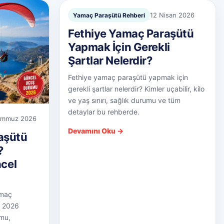
12 Nisan 2026
Yamaç Paraşütü Rehberi
Fethiye Yamaç Paraşütü
Yapmak İçin Gerekli
Şartlar Nelerdir?
Fethiye yamaç paraşütü yapmak için
gerekli şartlar nelerdir? Kimler uçabilir, kilo
ve yaş sınırı, sağlık durumu ve tüm
detaylar bu rehberde.
emmuz 2026
Devamını Oku →
aşütü
?
cel
amaç
z 2026
mu,