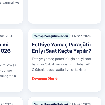
ne yapmalı ve
isan 2026
11 Nisan 2026
Yamaç Paraşütü Rehberi
k mi
Fethiye Yamaç Paraşütü
(2026
En İyi Saat Kaçta Yapılır?
Fethiye yamaç paraşütü için en iyi saat
hangisi? Sabah mı akşam mı daha iyi?
ik mi yoksa
Ölüdeniz uçuş saatleri ve detaylı rehber.
ye yamaç
mi öğrenin.
Devamını Oku →
isan 2026
11 Nisan 2026
Yamaç Paraşütü Rehberi