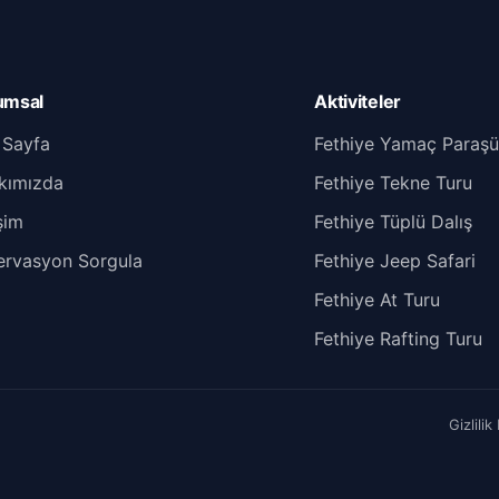
umsal
Aktiviteler
 Sayfa
Fethiye Yamaç Paraşü
kımızda
Fethiye Tekne Turu
işim
Fethiye Tüplü Dalış
ervasyon Sorgula
Fethiye Jeep Safari
Fethiye At Turu
Fethiye Rafting Turu
Gizlilik