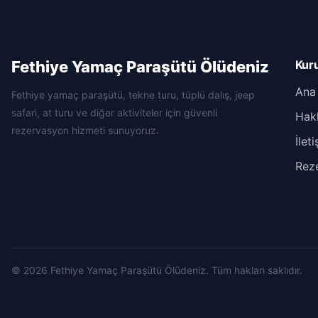
Fethiye Yamaç Paraşütü Ölüdeniz
Kur
Ana
Fethiye yamaç paraşütü, tekne turu, tüplü dalış, jeep
safari, at turu ve diğer aktiviteler için güvenli
Hak
rezervasyon hizmeti sunuyoruz.
İlet
Rez
© 2026 Fethiye Yamaç Paraşütü Ölüdeniz. Tüm hakları saklıdır.